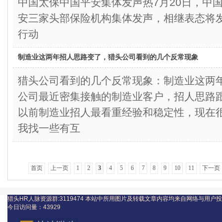
中国太保中国平安集体发声热7月20日，中
安三家头部保险机构集体发声，相继表态将
行动
制造业这两年招人思路变了，猎头公司看到的几个反常现象
猎头公司看到的几个反常现象：制造业这
公司最近密集接触的制造业客户，招人思路
以前制造业招人最看重经验和稳定性，现在
我找一些有互
首页
上一页
1
2
3
4
5
6
7
8
9
10
11
下一页
猎头HR人脉资源群:3119474
本站中所用图片及转载文章内容均来自网络与用户投
今日访问量：
43929